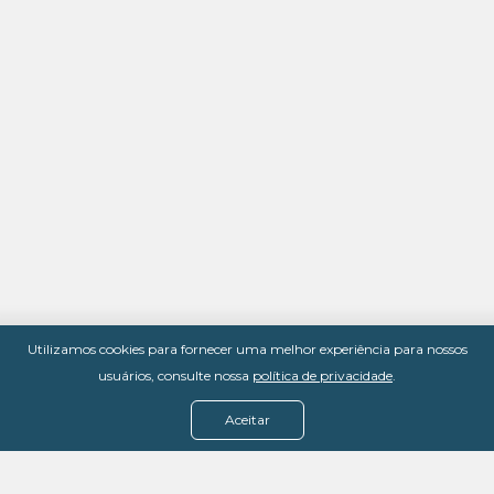
Utilizamos cookies para fornecer uma melhor experiência para nossos
usuários, consulte nossa
política de privacidade
.
Aceitar