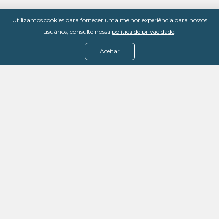
Utilizamos cookies para fornecer uma melhor experiência para nossos
usuários, consulte nossa
política de privacidade
.
Aceitar
Menu
Assine agora
Casos de sucesso
Baixe nosso e-book
Quem somos
FAQ - Fale conosco
Política de privacidade
Termos de uso
Política de estorno
DevMedia: 08.401.613/0001-42
Rua Victor Civita, 66 - Salas 306, 307 e 308 -
Jacarepaguá