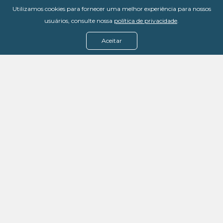
Utilizamos cookies para fornecer uma melhor experiência para nossos
usuários, consulte nossa
política de privacidade
.
Aceitar
Menu
Assine agora
Casos de sucesso
Baixe nosso e-book
Quem somos
FAQ - Fale conosco
Política de privacidade
Termos de uso
Política de estorno
DevMedia: 08.401.613/0001-42
Rua Victor Civita, 66 - Salas 306, 307 e 308 -
Jacarepaguá
Rio de Janeiro - RJ, 22775-044