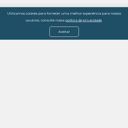
Utilizamos cookies para fornecer uma melhor experiência para nossos
usuários, consulte nossa
política de privacidade
.
Aceitar
Menu
Assine agora
Casos de sucesso
Baixe nosso e-book
Quem somos
FAQ - Fale conosco
Política de privacidade
Termos de uso
Política de estorno
DevMedia: 08.401.613/0001-42
Rua Victor Civita, 66 - Salas 306, 307 e 308 -
Jacarepaguá