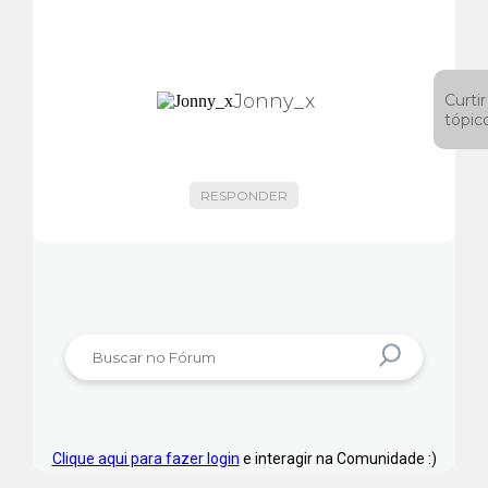
Jonny_x
Curtir
tópic
RESPONDER
Clique aqui para fazer login
e interagir na Comunidade :)