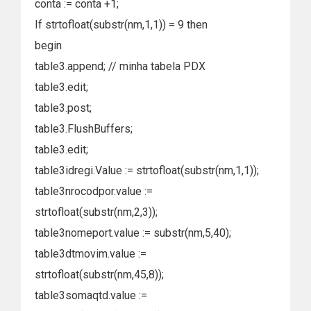
conta := conta +1;
If strtofloat(substr(nm,1,1)) = 9 then
begin
table3.append; // minha tabela PDX
table3.edit;
table3.post;
table3.FlushBuffers;
table3.edit;
table3idregi.Value := strtofloat(substr(nm,1,1));
table3nrocodpor.value :=
strtofloat(substr(nm,2,3));
table3nomeport.value := substr(nm,5,40);
table3dtmovim.value :=
strtofloat(substr(nm,45,8));
table3somaqtd.value :=