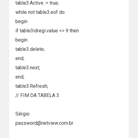
table3.Active := true;
while not table3.eof do
begin
if table3idregi.value <> 9 then
begin
table3.delete;
end;
table3.next;
end;
table3.Refresh;
// FIM DA TABELA 3
Sérgio
password@netview.com.br