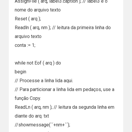
AssignFile ( arq, label3.caption ); // label3 é o
nome do arquivo texto
Reset ( arq );
Readln ( arq, nm ); // leitura da primeira linha do
arquivo texto
conta := 1;
while not Eof ( arq ) do
begin
// Processe a linha lida aqui.
// Para particionar a linha lida em pedaços, use a
função Copy.
ReadLn ( arq, nm ); // leitura da segunda linha em
diante do arq. txt
//showmessage(´´+nm+´´);