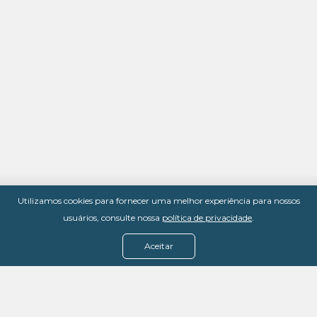
Utilizamos cookies para fornecer uma melhor experiência para nossos
usuários, consulte nossa
política de privacidade
.
Aceitar