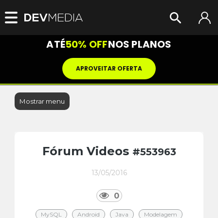
ATÉ
50% OFF
NOS PLANOS
APROVEITAR OFERTA
Mostrar menu
Fórum Videos
#553963
13/05/2016
0
MySQL
Android
Java
Modelagem