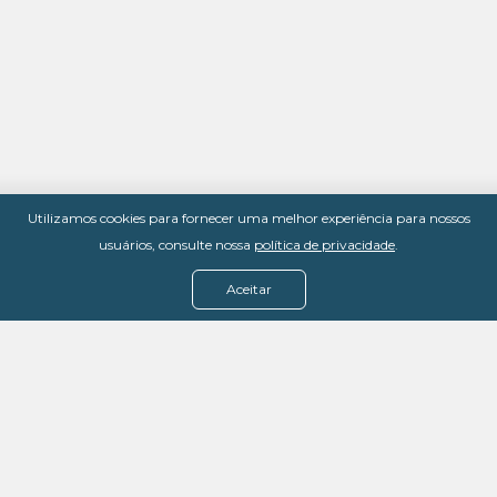
Utilizamos cookies para fornecer uma melhor experiência para nossos
usuários, consulte nossa
política de privacidade
.
Aceitar
Menu
Assine agora
Casos de sucesso
Baixe nosso e-book
Quem somos