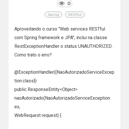
0
Spring
RESTful
Aproveitando o curso "Web services RESTful
com Spring framework e JPA", inclui na classe
RestExceptionHandler o status UNAUTHORIZED .
Como trato o erro?
@ExceptionHandler({NaoAutorizadoServiceExcep
tion.class})
public ResponseEntity<Object>
naoAutorizado(NaoAutorizadoServiceException
ex,
WebRequest request) {