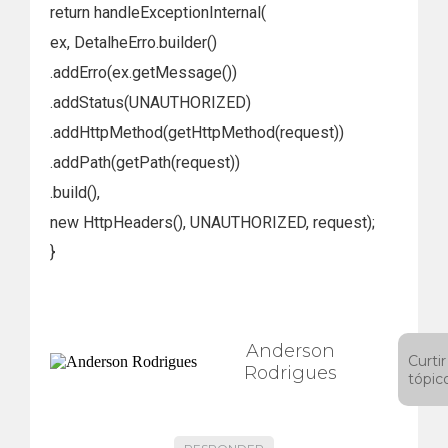
return handleExceptionInternal(
ex, DetalheErro.builder()
.addErro(ex.getMessage())
.addStatus(UNAUTHORIZED)
.addHttpMethod(getHttpMethod(request))
.addPath(getPath(request))
.build(),
new HttpHeaders(), UNAUTHORIZED, request);
}
Anderson
Curtir
Rodrigues
tópic