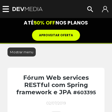
ATÉ
50% OFF
NOS PLANOS
APROVEITAR OFERTA
Mostrar menu
Fórum Web services
RESTful com Spring
framework e JPA
#603395
02/07/2019