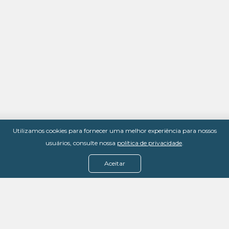
Utilizamos cookies para fornecer uma melhor experiência para nossos
usuários, consulte nossa
política de privacidade
.
Aceitar
Menu