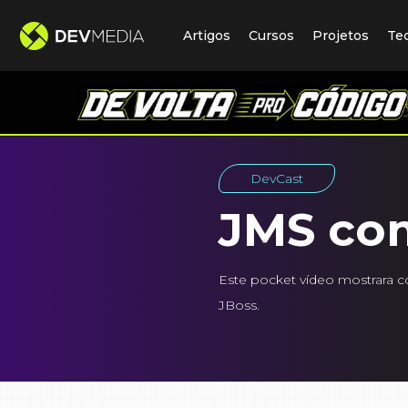
Artigos
Cursos
Projetos
Te
DevCast
JMS co
Este pocket vídeo mostrara 
JBoss.