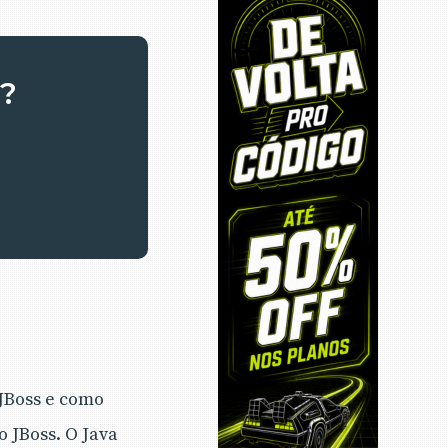
a?
 JBoss e como
 JBoss. O Java