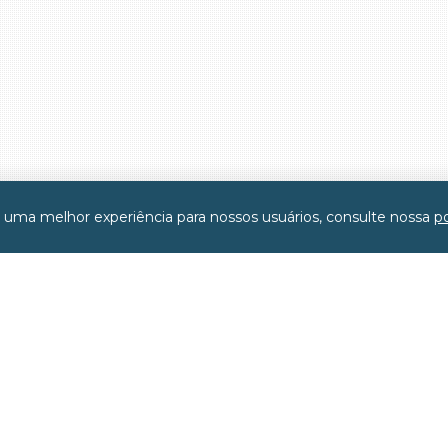
r uma melhor experiência para nossos usuários, consulte nossa
po