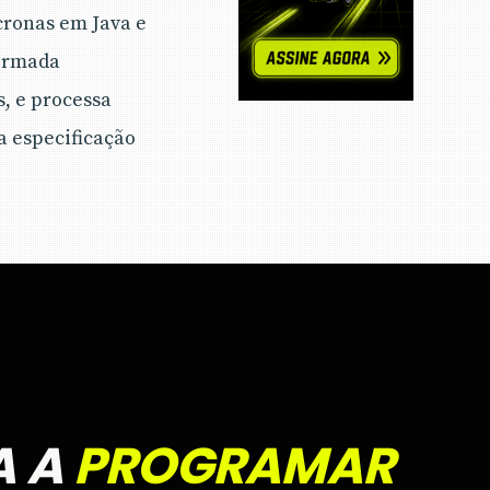
cronas em Java e
formada
, e processa
a especificação
A A
PROGRAMAR