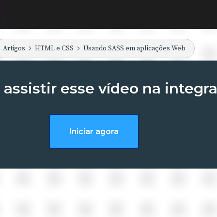
Artigos
HTML e CSS
Usando SASS em aplicações Web
assistir esse vídeo na integr
Iniciar agora