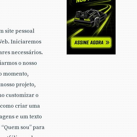
m site pessoal
Web. Iniciaremos
ares necessários.
riarmos o nosso
ro momento,
nosso projeto,
mo customizar o
 como criar uma
magens e um texto
de “Quem sou” para