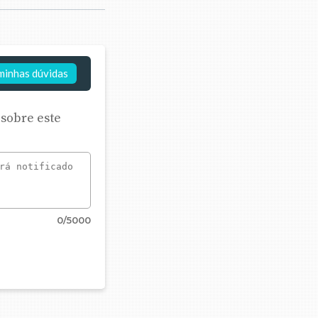
minhas dúvidas
 sobre este
0
/5000