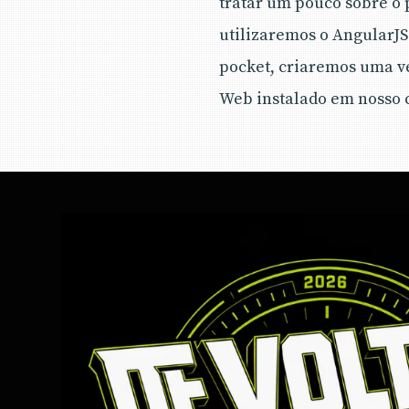
tratar um pouco sobre o p
utilizaremos o AngularJS 
pocket, criaremos uma v
Web instalado em nosso 