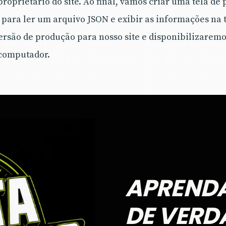
roprietário do site. Ao final, vamos criar uma tela de 
para ler um arquivo JSON e exibir as informações na te
ersão de produção para nosso site e disponibilizarem
computador.
APREND
DE VERD