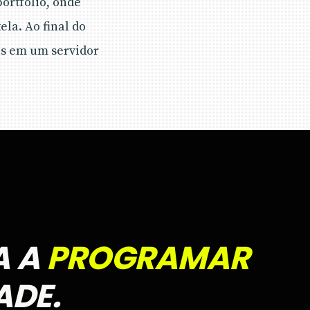
portfólio, onde
la. Ao final do
os em um servidor
A A
PROGRAMAR
ADE.