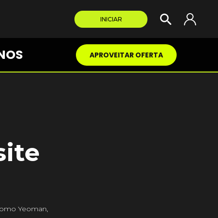
INICIAR
NOS
APROVEITAR OFERTA
ite
s como Yeoman,