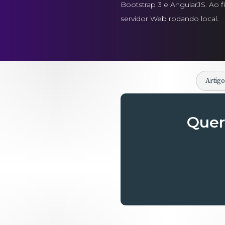
Bootstrap 3 e AngularJS. Ao 
servidor Web rodando local.
Artig
Quer 