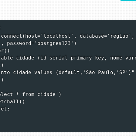


.connect(host='localhost', database='regiao',

, password='postgres123')

r()

table cidade (id serial primary key, nome varc
)

into cidade values (default,'São Paulo,'SP')"

)

lect * from cidade')

tchall()

et:
