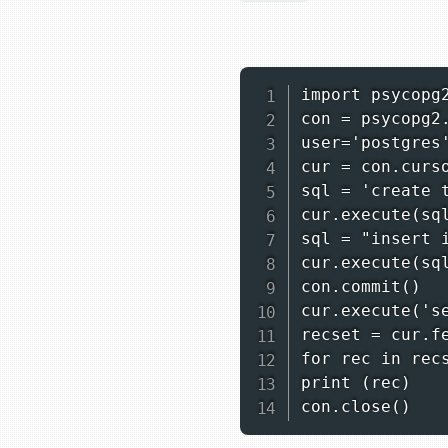
import psycopg2
con = psycopg2
user='postgres'
cur = con.curso
sql = 'create 
cur.execute(sql
sql = "insert 
cur.execute(sql
con.commit()

cur.execute('se
recset = cur.fe
for rec in recs
print (rec)

con.close()