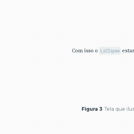
Com isso o
estar
LiClipse
Figura 3
. Tela que i