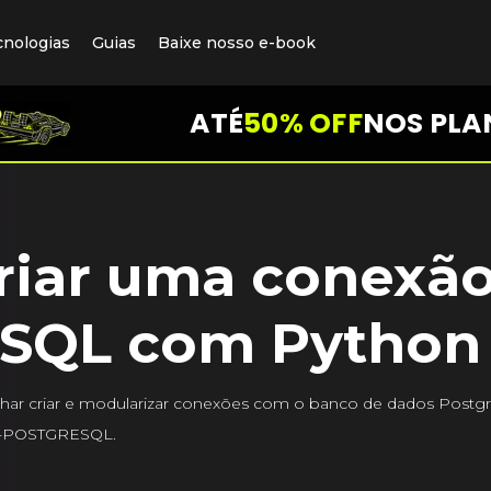
cnologias
Guias
Baixe nosso e-book
ATÉ
50% OFF
NOS PLA
riar uma conexã
eSQL com Python
lhar criar e modularizar conexões com o banco de dados Postgr
Y-POSTGRESQL.