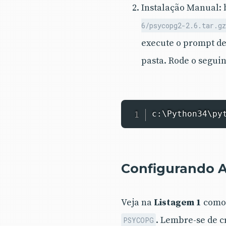
Instalação Manual: 
6/psycopg2-2.6.tar.gz
execute o prompt de
pasta. Rode o segui
c:\Python34\py
Configurando 
Veja na
Listagem 1
como 
. Lembre-se de c
PSYCOPG