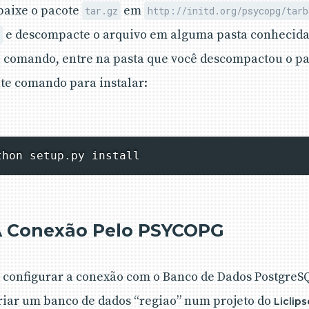
baixe o pacote
em
tar.gz
http://initd.org/psycopg/tar
e descompacte o arquivo em alguma pasta conhecida
 comando, entre na pasta que você descompactou o pa
nte comando para instalar:
thon setup.py install
A Conexão Pelo PSYCOPG
configurar a conexão com o Banco de Dados PostgreSQ
riar um banco de dados “regiao” num projeto do
Liclips