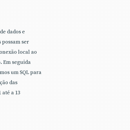
 de dados e
s possam ser
onexão local ao
co. Em seguida
iamos um SQL para
ução das
 até a 13