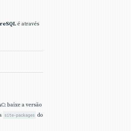
greSQL
é através
C: baixe a versão
ta
do
site-packages