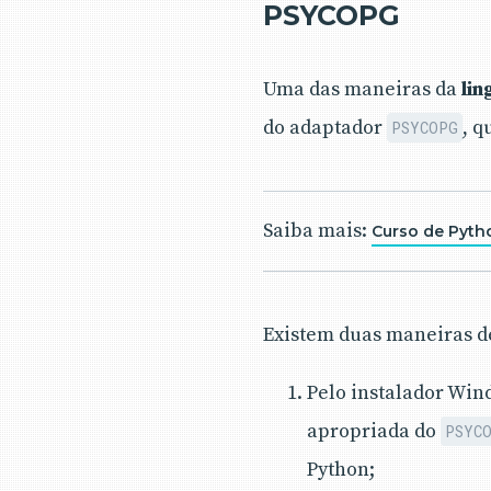
PSYCOPG
Uma das maneiras da
li
do adaptador
, q
PSYCOPG
Saiba mais:
Curso de Pyth
Existem duas maneiras de
Pelo instalador Win
apropriada do
PSYC
Python;