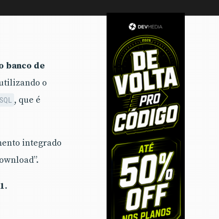
o banco de
utilizando o
, que é
SQL
mento integrado
Download”.
 1
.