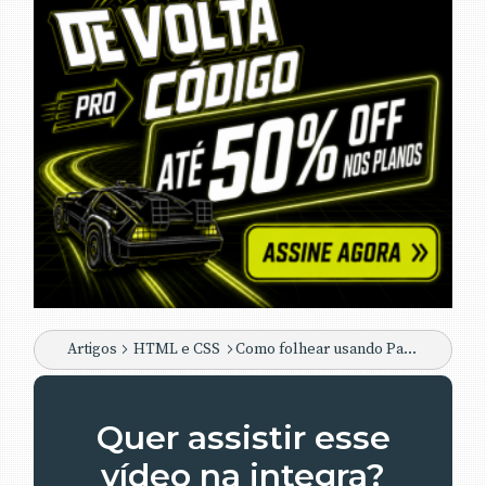
Artigos
HTML e CSS
Como folhear usando Page Flip no HTML 5
Quer assistir esse
vídeo na integra?