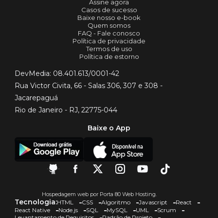
Assine agora
Casos de sucesso
Baixe nosso e-book
Quem somos
FAQ - Fale conosco
Política de privacidade
Termos de uso
Política de estorno
DevMedia: 08.401.613/0001-42
Rua Victor Civita, 66 - Salas 306, 307 e 308 -
Jacarepaguá
Rio de Janeiro - RJ, 22775-044
Baixe o App
Hospedagem web por Porta 80 Web Hosting.
Tecnologia:
HTML
CSS
Algoritmo
Javascript
React
React Native
Node.js
SQL
MySQL
UML
Scrum
Levantamento de Requisitos
Padrão de Projeto