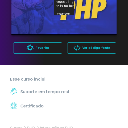
Favorito
Ver código-fonte
Esse curso inclui:
Suporte em tempo real
Certificado
Cursos
PHP
Introdução ao PHP