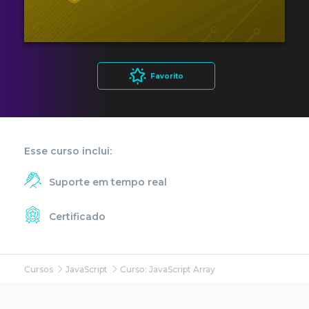
Favorito
Esse curso inclui:
Suporte em tempo real
Certificado
Cursos
JavaScript
Curso: JavaScript Array