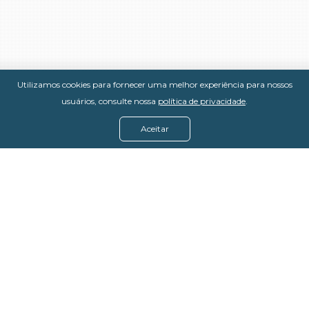
Utilizamos cookies para fornecer uma melhor experiência para nossos
usuários, consulte nossa
política de privacidade
.
Aceitar
Menu
Assine agora
Casos de sucesso
Baixe nosso e-book
Quem somos
FAQ - Fale conosco
Política de privacidade
Termos de uso
Política de estorno