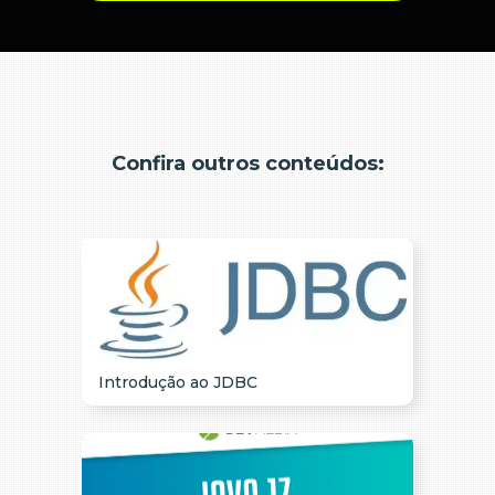
Confira outros conteúdos:
Introdução ao JDBC