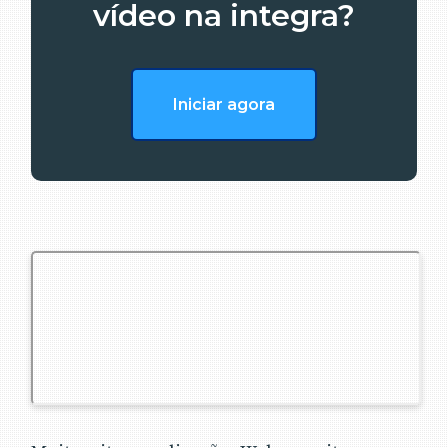
vídeo na integra?
Iniciar agora