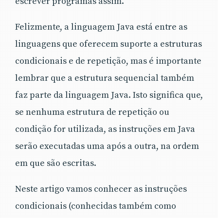
escrever programas assim.
Diferentemente de APIs e frameworks,
estruturas condicionais fazem parte da
Felizmente, a linguagem Java está entre as
linguagem de programação Java, e qualquer
que seja o sistema desenvolvido, estas
linguagens que oferecem suporte a estruturas
estruturas estarão presentes.
condicionais e de repetição, mas é importante
Conhecer em detalhes as estruturas
lembrar que a estrutura sequencial também
condicionais da linguagem permitirá ao
desenvolvedor escrever códigos mais claros e
faz parte da linguagem Java. Isto significa que,
organizados.
se nenhuma estrutura de repetição ou
Resumo:
De todas as estruturas condicionais
condição for utilizada, as instruções em Java
da linguagem Java, o if é certamente a mais
simples. Ele permite que uma instrução, ou
serão executadas uma após a outra, na ordem
bloco de instruções, seja executado após o
em que são escritas.
resultado de uma avaliação condicional.
Instruções if-else, por sua vez, permitem
Neste artigo vamos conhecer as instruções
escolher entre dois blocos de execução,
dependendo do resultado de sua avaliação ser
condicionais (conhecidas também como
verdadeiro ou falso.