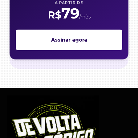
A PARTIR DE
79
R$
/mês
Assinar agora