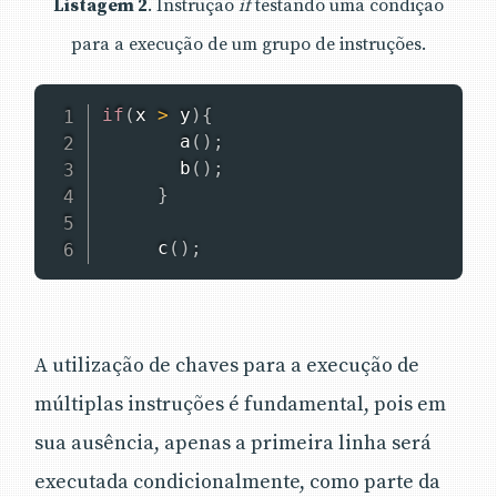
Listagem 2
. Instrução
if
testando uma condição
para a execução de um grupo de instruções.
if
(
x 
>
 y
)
{
a
(
)
;
b
(
)
;
}
c
(
)
;
A utilização de chaves para a execução de
múltiplas instruções é fundamental, pois em
sua ausência, apenas a primeira linha será
executada condicionalmente, como parte da