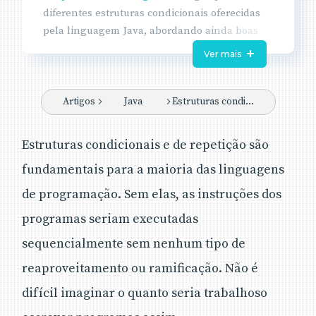
diferentes estruturas condicionais oferecidas
pela linguagem Java, abordando ainda boas
práticas de utilização. Ao final um exemplo
Ver mais
prático é elaborado, onde cada uma das
estruturas é exemplificada.
Artigos
Java
Estruturas condicionais em Java
Para que serve
:
Todo desenvolvedor deve
ter domínio sobre a utilização de estruturas
Estruturas condicionais e de repetição são
condicionais, que são parte fundamental da
fundamentais para a maioria das linguagens
maioria das linguagens de programação, e isto
de programação. Sem elas, as instruções dos
não é diferente em Java.
Apesar de serem poucas, estas estruturas
programas seriam executadas
apresentam sintaxes e detalhes que merecem
sequencialmente sem nenhum tipo de
atenção, uma vez que a utilização equivocada
reaproveitamento ou ramificação. Não é
pode levar a códigos falhos e pouco eficientes.
difícil imaginar o quanto seria trabalhoso
Em que situação o tema é útil
: