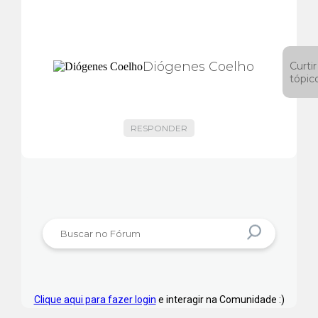
Diógenes Coelho
Curtir
tópic
RESPONDER
Clique aqui para fazer login
e interagir na Comunidade :)