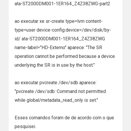
ata-ST2000DM001-1ER164_Z4Z38ZWG-part2
ao executar xe sr-create type=lvm content-
type=user device-config:device=/dev/disk/by-
id/ ata-ST2000DM001-1ER164_Z4Z38ZWG
name-label="HD-Externo" aparece: "The SR
operation cannot be performed because a device
underlying the SR is in use by the host."
ao executar pvcreate /dev/sdb aparece:
"pvcreate /dev/sdb: Command not permitted
while global/metadata_read_only is set."
Esses comandos foram de de acordo com o que
pesquisei.