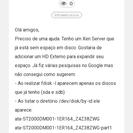
0
Infraestrutura
Olá amigos,
Preciso de uma ajuda. Tenho um Xen Server que
já está sem espaço em disco. Gostaria de
adicionar um HD Externo para expandir seu
espaço. Já fiz várias pesquisas no Google mas
não consegui como sugerem:
- Ao realizar fdisk -l aparecem apenas os discos
que já tenho (sda e sdb)
- Ao listar o diretório /dev/disk/by-id ele
aparece:
ata-ST2000DM001-1ER164_Z4Z38ZWG
ata-ST2000DM001-1ER164_Z4Z38ZWG-part1