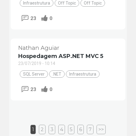
Infraestrutura
Off Topic
Off Topic
23
0
Nathan Aguiar
Hospedagem ASP.NET MVC 5
23/07/2019 - 10:14
SQL Server
.NET
Infraestrutura
23
0
1
2
3
4
5
6
7
>>