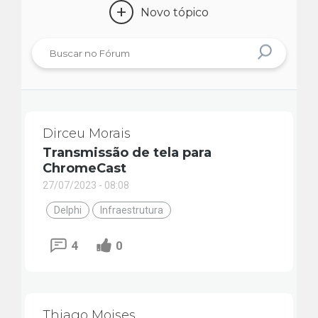
+
Novo tópico
Dirceu Morais
Transmissão de tela para
ChromeCast
27/07/2023 - 08:08
Delphi
Infraestrutura
4
0
Thiago Moises