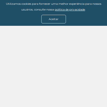
Utilizamos cookies para fornecer uma melhor experiência para nossos
usuários, consulte nossa
política de privacidade
.
Aceitar
Menu
Assine agora
Casos de sucesso
Baixe nosso e-book
Quem somos
FAQ - Fale conosco
Política de privacidade
Termos de uso
Política de estorno
DevMedia: 08.401.613/0001-42
Rua Victor Civita, 66 - Salas 306, 307 e 308 -
Jacarepaguá
Rio de Janeiro - RJ, 22775-044