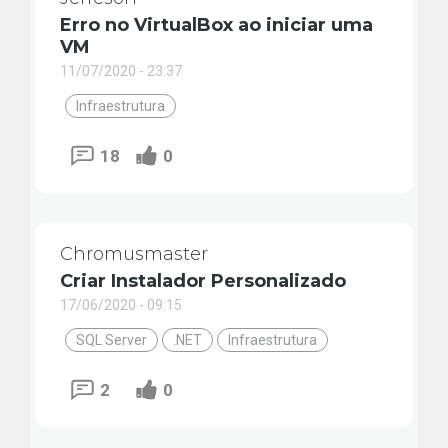
Erro no VirtualBox ao iniciar uma
VM
11/07/2020 - 23:37
Infraestrutura
18
0
Chromusmaster
Criar Instalador Personalizado
17/06/2020 - 09:15
SQL Server
.NET
Infraestrutura
2
0