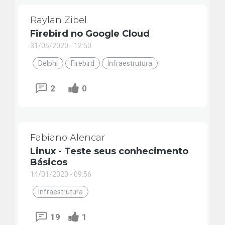
Raylan Zibel
Firebird no Google Cloud
31/05/2020 - 12:50
Delphi
Firebird
Infraestrutura
2
0
Fabiano Alencar
Linux - Teste seus conhecimento
Básicos
14/01/2020 - 09:56
Infraestrutura
19
1