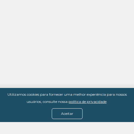
Utilizamos cookies para fornecer uma melhor experiência para nossos
usuários, consulte nossa
política de privacidade
.
Aceitar