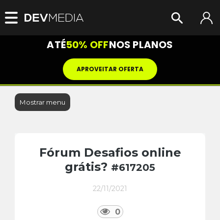
ATÉ
50% OFF
NOS PLANOS
APROVEITAR OFERTA
Mostrar menu
Fórum Desafios online
grátis?
#617205
22/11/2021
0