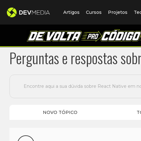
Artigos
Cursos
Projetos
Te
Perguntas e respostas sobr
Encontre aqui a sua dúvida sobre React Native em n
NOVO TÓPICO
T