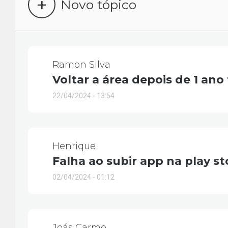
+
Novo tópico
Ramon Silva
Voltar a área depois de 1 ano
22/04/2024 - 13:54
Henrique
Falha ao subir app na play st
02/04/2024 - 01:12
Joás Carmo