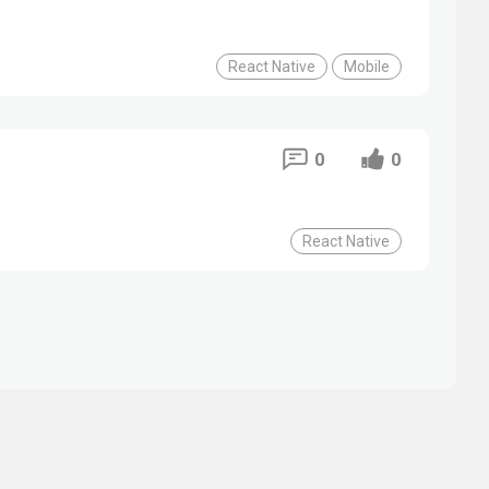
React Native
Mobile
0
0
React Native