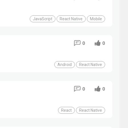
JavaScript
React Native
Mobile
0
0
Android
React Native
0
0
React
React Native