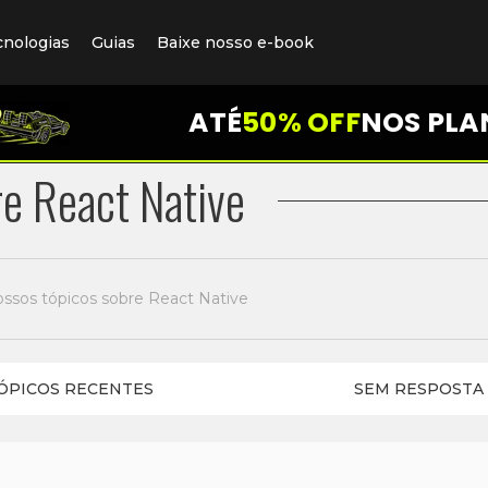
cnologias
Guias
Baixe nosso e-book
ATÉ
50% OFF
NOS PLA
e React Native
ossos tópicos sobre React Native
ÓPICOS RECENTES
SEM RESPOSTA