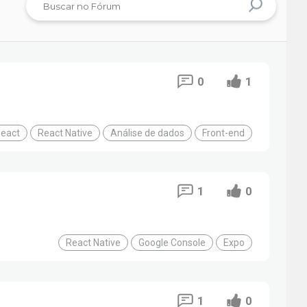
0
1
eact
React Native
Análise de dados
Front-end
1
0
React Native
Google Console
Expo
1
0