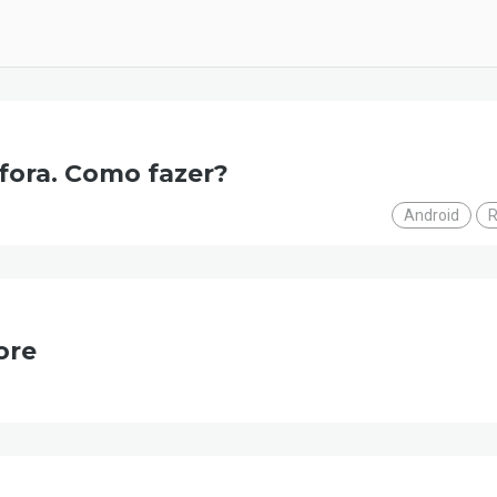
 fora. Como fazer?
Android
R
ore