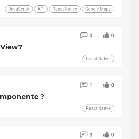
JavaScript
API
React Native
Google Maps
0
0
pView?
React Native
1
0
componente ?
React Native
0
0