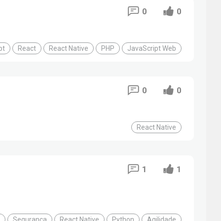
0
0
pt
React
React Native
PHP
JavaScript Web
0
0
React Native
1
1
Segurança
React Native
Python
Agilidade