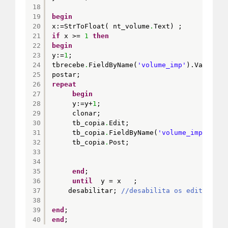
18
19
begin
20
x:=StrToFloat( nt_volume
.
Text) ;
21
if
x >= 
1
then
22
begin
23
y:=
1
;
24
tbrecebe
.
FieldByName(
'volume_imp'
).Value:= 
25
postar;
26
repeat
27
begin
28
y:=y+
1
;
29
clonar;
30
tb_copia
.
Edit;
31
tb_copia
.
FieldByName(
'volume_imp'
).Val
32
tb_copia
.
Post;
33
34
35
end
;
36
until
y = x   ;
37
desabilitar; 
//desabilita os edites
38
39
end
;
40
end
;