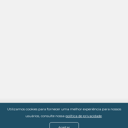
Utilizamos cookies para fornecer uma melhor experiência para nossos
usuários, consulte nossa
política de privacidade
.
Aceitar