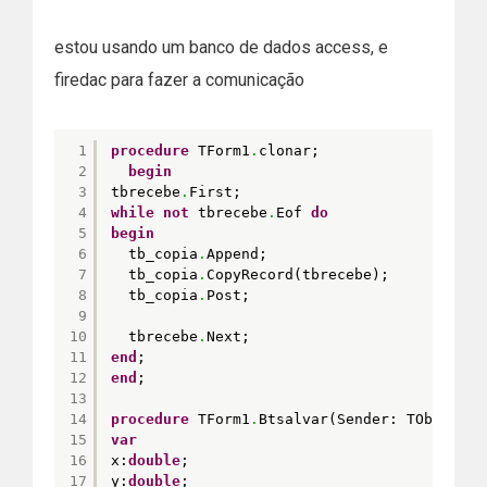
estou usando um banco de dados access, e
firedac para fazer a comunicação
1
procedure
TForm1
.
clonar;
2
begin
3
tbrecebe
.
First;
4
while
not
tbrecebe
.
Eof 
do
5
begin
6
tb_copia
.
Append;
7
tb_copia
.
CopyRecord(tbrecebe);
8
tb_copia
.
Post;
9
10
tbrecebe
.
Next;
11
end
;
12
end
;
13
14
procedure
TForm1
.
Btsalvar(Sender: TObject);
15
var
16
x:
double
;
17
y:
double
;