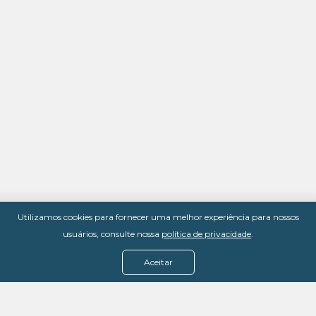
Utilizamos cookies para fornecer uma melhor experiência para nossos
usuários, consulte nossa
política de privacidade
.
Aceitar