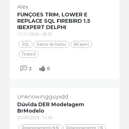
Alex
FUNÇOES TRIM, LOWER E
REPLACE SQL FIREBIRD 1.5
IBEXPERT DELPHI
11/11/2024 - 08:55
SQL
Banco de Dados
IBExpert
Firebird
2
0
Unknowingguyxdd
Dúvida DER Modelagem
BrModelo
23/09/2024 - 15:43
Relacionamento N:N
Relacionamento 1:N