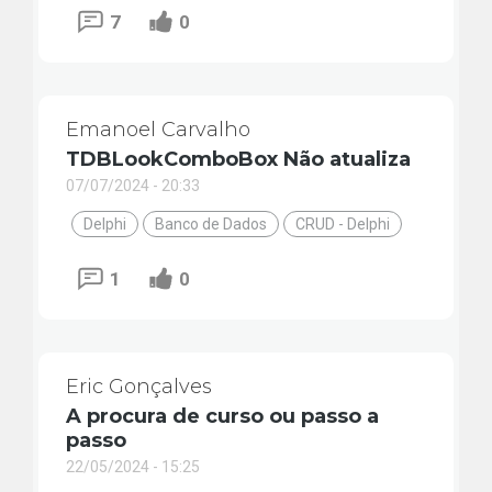
7
0
Emanoel Carvalho
TDBLookComboBox Não atualiza
07/07/2024 - 20:33
Delphi
Banco de Dados
CRUD - Delphi
1
0
Eric Gonçalves
A procura de curso ou passo a
passo
22/05/2024 - 15:25