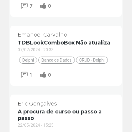
7
0
Emanoel Carvalho
TDBLookComboBox Não atualiza
07/07/2024 - 20:33
Delphi
Banco de Dados
CRUD - Delphi
1
0
Eric Gonçalves
A procura de curso ou passo a
passo
22/05/2024 - 15:25