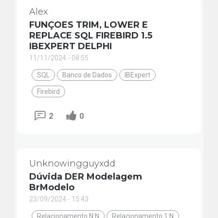
Alex
FUNÇOES TRIM, LOWER E
REPLACE SQL FIREBIRD 1.5
IBEXPERT DELPHI
11/11/2024 - 08:55
SQL
Banco de Dados
IBExpert
Firebird
2
0
Unknowingguyxdd
Dúvida DER Modelagem
BrModelo
23/09/2024 - 15:43
Relacionamento N:N
Relacionamento 1:N