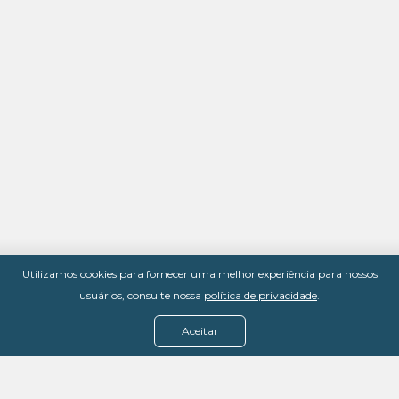
Utilizamos cookies para fornecer uma melhor experiência para nossos
usuários, consulte nossa
política de privacidade
.
Aceitar