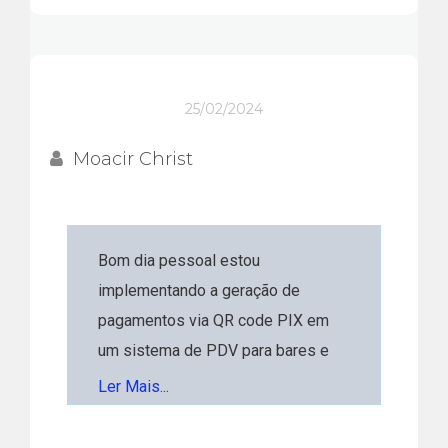
25/02/2024
Moacir Christ
Bom dia pessoal estou
implementando a geração de
pagamentos via QR code PIX em
um sistema de PDV para bares e
restaurante. Me surgiu uma dúvida
Ler Mais...
que não consegui encontrar a
resposta nas documentações dos