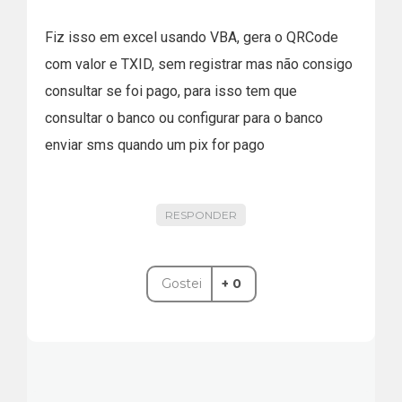
provedores PSP ou na
Fiz isso em excel usando VBA, gera o QRCode
documentação do próprio PIX pelo
com valor e TXID, sem registrar mas não consigo
BACEN.
consultar se foi pago, para isso tem que
consultar o banco ou configurar para o banco
A dúvida seria, devo requisitar a
enviar sms quando um pix for pago
API a geração de uma nova
cobrança PIX por QR code dinâmico
mesmo sem saber se o pagamento
RESPONDER
será feito via PIX?
Gostei
+ 0
Tenho uma situação de um
restaurante que gostaria de gerar
um QR code dinâmico no momento
do fechamento da comanda, quando
o garçom leva a conta até sua