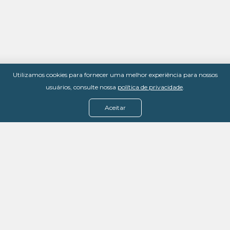
Utilizamos cookies para fornecer uma melhor experiência para nossos
usuários, consulte nossa
política de privacidade
.
Aceitar
Menu
Assine agora
Casos de sucesso
Baixe nosso e-book
Quem somos
FAQ - Fale conosco
Política de privacidade
Termos de uso