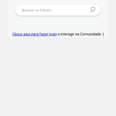
mesa, seriam em média 100 novos
QR codes gerados por dia mas
apenas 3 sendo efetivamente
pagos via PIX.
Clique aqui para fazer login
e interagir na Comunidade :)
Meu medo é que isso possa gerar
algum tipo de bloqueio do PIX pelo
PSP ou pelo Bacen pois a longo
prazo seriam muitos pagamentos
PIX gerados mas nunca pagos.
Não gostaria de utilizar um QR code
estático pois dificultaria o controle
e baixa dos pagamentos no
sistema já que não teríamos um