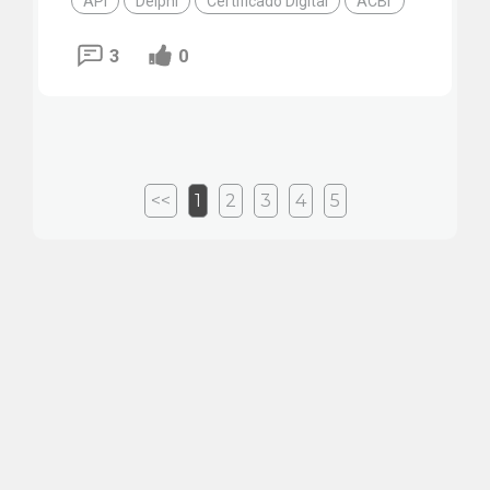
API
Delphi
Certificado Digital
ACBr
3
0
<<
1
2
3
4
5