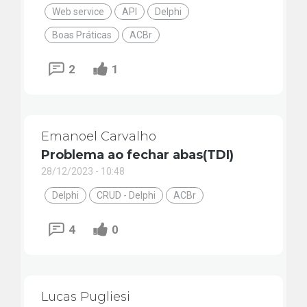
Web service
API
Delphi
Boas Práticas
ACBr
2
1
Emanoel Carvalho
Problema ao fechar abas(TDI)
28/12/2023 - 10:48
Delphi
CRUD - Delphi
ACBr
4
0
Lucas Pugliesi