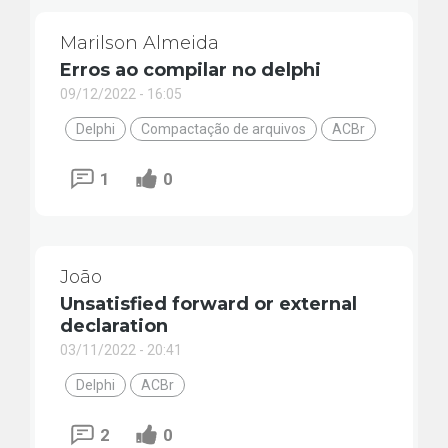
Marilson Almeida
Erros ao compilar no delphi
09/12/2022 - 16:05
Delphi
Compactação de arquivos
ACBr
1
0
João
Unsatisfied forward or external
declaration
03/11/2022 - 20:41
Delphi
ACBr
2
0