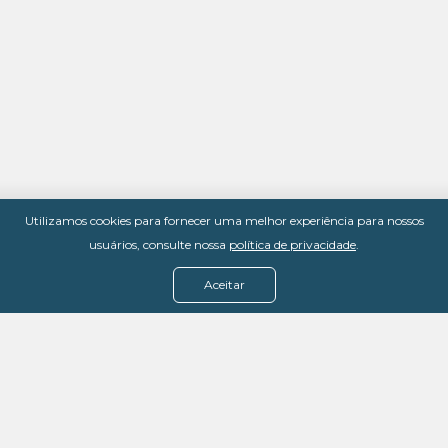
Utilizamos cookies para fornecer uma melhor experiência para nossos
usuários, consulte nossa
política de privacidade
.
Aceitar
Menu
Assine agora
Casos de sucesso
Baixe nosso e-book