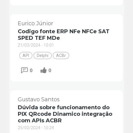
Eurico Júnior
Codigo fonte ERP NFe NFCe SAT
SPED TEF MDe
21/03/2024 - 10:01
API
Delphi
ACBr
0
0
Gustavo Santos
Dúvida sobre funcionamento do
PIX QRcode Dinamico integração
com APIs ACBR
25/02/2024 - 10:24