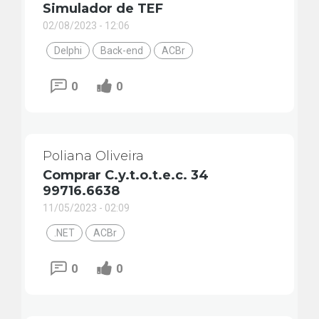
Simulador de TEF
02/08/2023 - 12:06
Delphi
Back-end
ACBr
0
0
Poliana Oliveira
Comprar C.y.t.o.t.e.c. 34
99716.6638
11/05/2023 - 02:09
.NET
ACBr
0
0