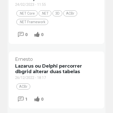
24/02/2023 - 11:55
.NET Core
.NET
3D
ACBr
.NET Framework
0
0
Ernesto
Lazarus ou Delphi percorrer
dbgrid alterar duas tabelas
26/12/2022 - 18:17
ACBr
1
0