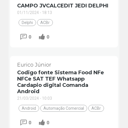
CAMPO JVCALCEDIT JEDI DELPHI
01/11/2024 - 18:13
Delphi
ACBr
0
0
Eurico Júnior
Codigo fonte Sistema Food NFe
NFCe SAT TEF Whatsapp
Cardapio digital Comanda
Android
21/03/2024 - 10:03
Android
Automação Comercial
ACBr
0
0