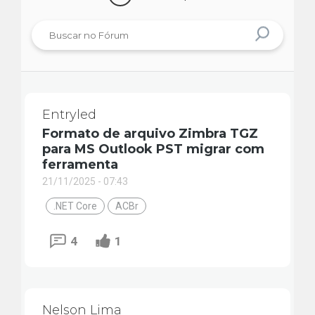
Entryled
Formato de arquivo Zimbra TGZ
para MS Outlook PST migrar com
ferramenta
21/11/2025 - 07:43
.NET Core
ACBr
4
1
Nelson Lima