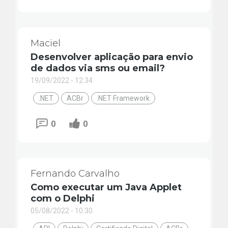
Maciel
Desenvolver aplicação para envio
de dados via sms ou email?
19/09/2022 - 12:34
.NET
ACBr
.NET Framework
0
0
Fernando Carvalho
Como executar um Java Applet
com o Delphi
05/08/2022 - 10:30