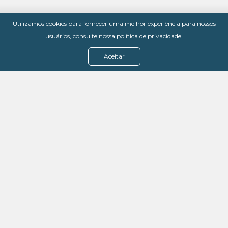
Utilizamos cookies para fornecer uma melhor experiência para nossos
usuários, consulte nossa
política de privacidade
.
Aceitar
Menu
Assine agora
Casos de sucesso
Baixe nosso e-book
Quem somos
FAQ - Fale conosco
Política de privacidade
Termos de uso
Política de estorno
DevMedia: 08.401.613/0001-42
Rua Victor Civita, 66 - Salas 306, 307 e 308 -
Jacarepaguá