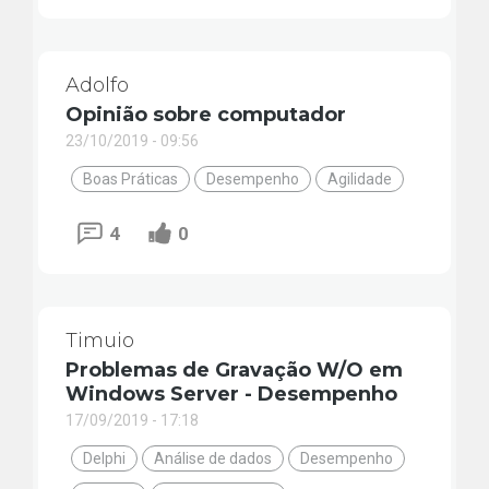
Adolfo
Opinião sobre computador
23/10/2019 - 09:56
Boas Práticas
Desempenho
Agilidade
4
0
Timuio
Problemas de Gravação W/O em
Windows Server - Desempenho
17/09/2019 - 17:18
Delphi
Análise de dados
Desempenho