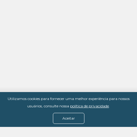
Utilizamos cookies para fornecer uma melhor experiência para nossos
usuários, consulte nossa
política de privacidade
.
Aceitar