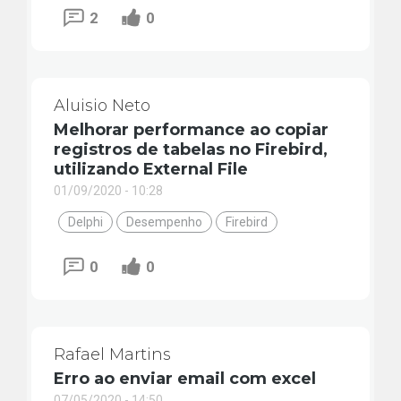
2
0
Aluisio Neto
Melhorar performance ao copiar
registros de tabelas no Firebird,
utilizando External File
01/09/2020 - 10:28
Delphi
Desempenho
Firebird
0
0
Rafael Martins
Erro ao enviar email com excel
07/05/2020 - 14:50