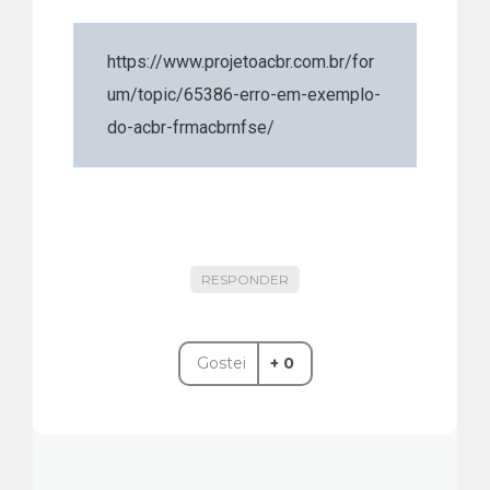
https://www.projetoacbr.com.br/for
um/topic/65386-erro-em-exemplo-
do-acbr-frmacbrnfse/
RESPONDER
Gostei
+ 0