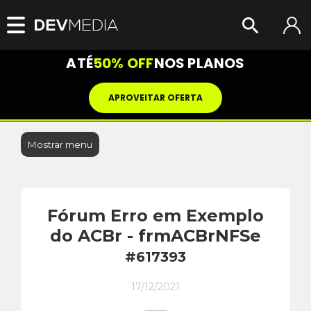
ATÉ
50% OFF
NOS PLANOS
APROVEITAR OFERTA
Mostrar menu
Fórum Erro em Exemplo
do ACBr - frmACBrNFSe
#617393
17/12/2021