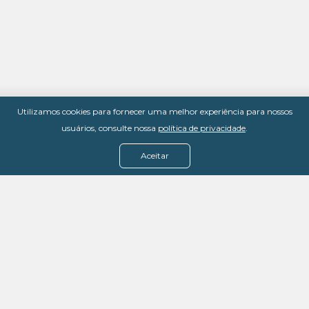
Utilizamos cookies para fornecer uma melhor experiência para nossos
usuários, consulte nossa
política de privacidade
.
Aceitar
Menu
Assine agora
Casos de sucesso
Baixe nosso e-book
Quem somos
FAQ - Fale conosco
Política de privacidade