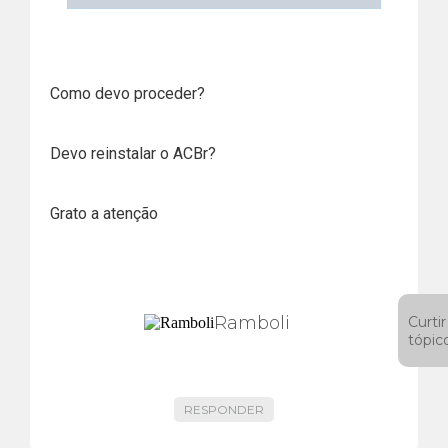
componentes to be deleted or
property values to be lost."
Como devo proceder?
Devo reinstalar o ACBr?
Grato a atenção
Ramboli
Curtir
tópic
RESPONDER