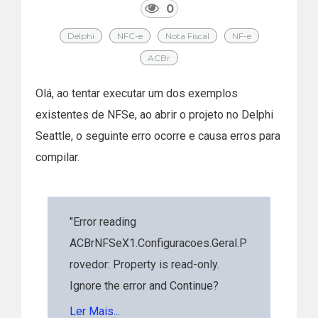
0
Delphi
NFC-e
Nota Fiscal
NF-e
ACBr
Olá, ao tentar executar um dos exemplos
existentes de NFSe, ao abrir o projeto no Delphi
Seattle, o seguinte erro ocorre e causa erros para
compilar.
"Error reading
ACBrNFSeX1.Configuracoes.Geral.P
rovedor: Property is read-only.
Ignore the error and Continue?
NOTE: Ignoring the error may cause
Ler Mais...