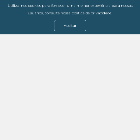
Utilizamos cookies para fornecer uma melhor experiência para nossos
usuários, consulte nossa
política de privacidade
.
Aceitar
Menu
Assine agora
Casos de sucesso
Baixe nosso e-book
Quem somos
FAQ - Fale conosco
Política de privacidade
Termos de uso
Política de estorno
DevMedia: 08.401.613/0001-42
Rua Victor Civita, 66 - Salas 306, 307 e 308 -
Jacarepaguá
Rio de Janeiro - RJ, 22775-044