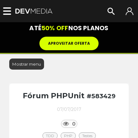
ATÉ
50% OFF
NOS PLANOS
APROVEITAR OFERTA
Mostrar menu
Fórum PHPUnit
#583429
07/07/2017
0
TDD
PHP
Testes