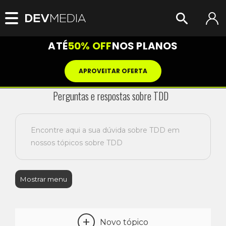
ATÉ
50% OFF
NOS PLANOS
APROVEITAR OFERTA
Perguntas e respostas sobre TDD
Encontre aqui a sua dúvida sobre TDD em
nossos tópicos sobre TDD
Mostrar menu
+
Novo tópico