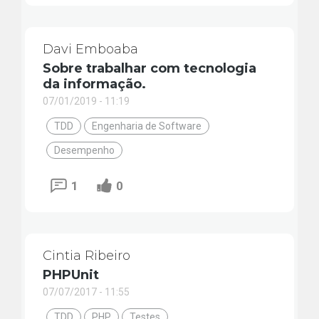
Davi Emboaba
Sobre trabalhar com tecnologia
da informação.
07/01/2019 - 11:19
TDD
Engenharia de Software
Desempenho
1
0
Cintia Ribeiro
PHPUnit
07/07/2017 - 11:55
TDD
PHP
Testes