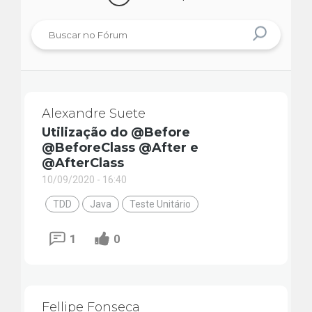
Alexandre Suete
Utilização do @Before
@BeforeClass @After e
@AfterClass
10/09/2020 - 16:40
TDD
Java
Teste Unitário
1
0
Fellipe Fonseca