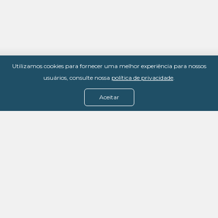
Utilizamos cookies para fornecer uma melhor experiência para nossos
usuários, consulte nossa
política de privacidade
.
Aceitar
Menu
Assine agora
Casos de sucesso
Baixe nosso e-book
Quem somos
FAQ - Fale conosco
Política de privacidade
Termos de uso
Política de estorno