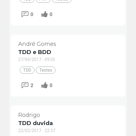
0
0
André Gomes
TDD e BDD
27/04/2017 - 09:05
TDD
Testes
2
0
Rodrigo
TDD duvida
22/02/2017 - 22:37