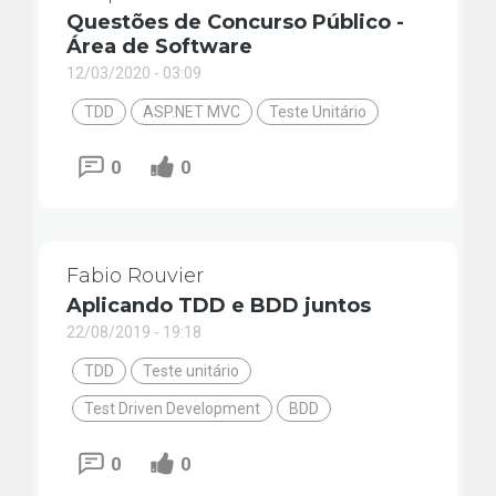
Questões de Concurso Público -
Área de Software
12/03/2020 - 03:09
TDD
ASP.NET MVC
Teste Unitário
0
0
Fabio Rouvier
Aplicando TDD e BDD juntos
22/08/2019 - 19:18
TDD
Teste unitário
Test Driven Development
BDD
0
0