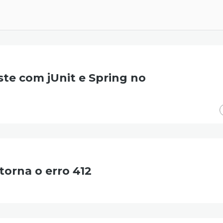
te com jUnit e Spring no
orna o erro 412