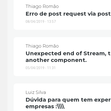
Thiago Romão
Erro de post request via po
08/04/2019 - 13:57
Thiago Romão
Unexpected end of Stream, t
another component.
05/04/2019 - 11:31
Luiz Silva
Dúvida para quem tem exper
empresas :\\\\