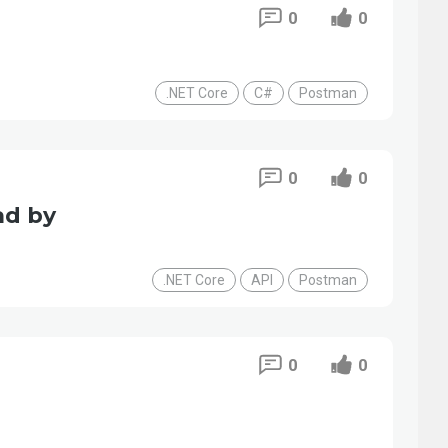
0
0
.NET Core
C#
Postman
0
0
ad by
.NET Core
API
Postman
0
0