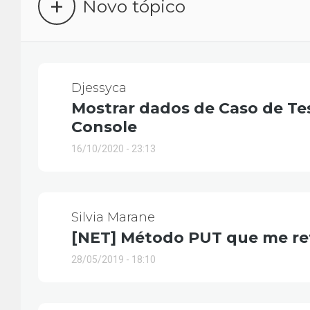
+
Novo tópico
Djessyca
Mostrar dados de Caso de Tes
Console
16/10/2020 - 23:13
Silvia Marane
[NET] Método PUT que me ret
28/05/2019 - 18:10