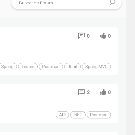
0
0
Spring
Testes
Postman
JUnit
Spring MVC
2
0
API
.NET
Postman