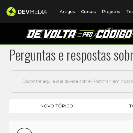
Artigos
Cursos
Projetos
Te
Perguntas e respostas sob
Encontre aqui a sua dúvida sobre Postman em nosso
NOVO TÓPICO
T