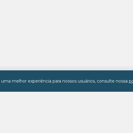
r uma melhor experiência para nossos usuários, consulte nossa
po