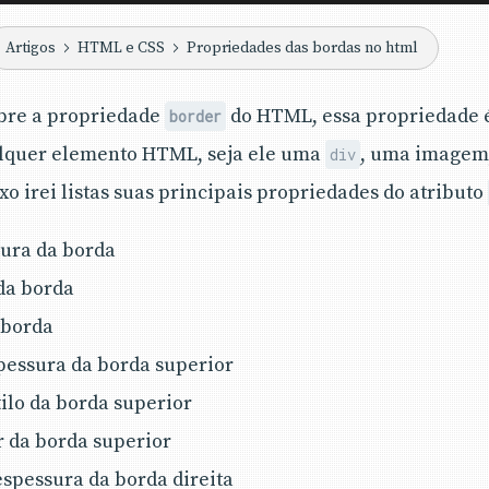
Artigos
HTML e CSS
Propriedades das bordas no html
sobre a propriedade
do HTML, essa propriedade 
border
lquer elemento HTML, seja ele uma
, uma imagem,
div
o irei listas suas principais propriedades do atributo
sura da borda
 da borda
a borda
spessura da borda superior
stilo da borda superior
or da borda superior
 espessura da borda direita