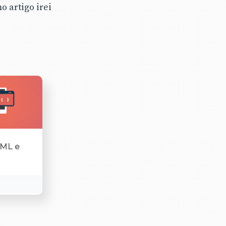
 artigo irei
TML e
s