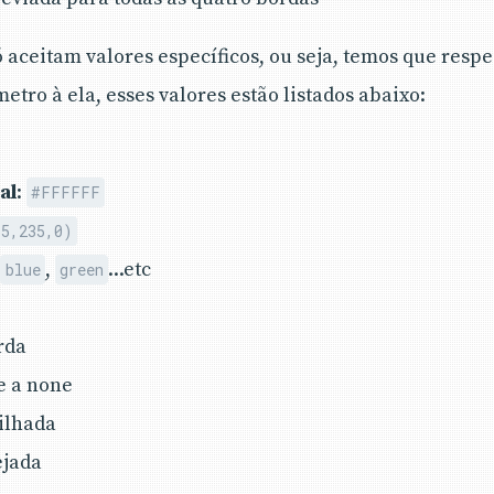
aceitam valores específicos, ou seja, temos que respei
tro à ela, esses valores estão listados abaixo:
al
:
#FFFFFF
55,235,0)
,
,
...etc
blue
green
rda
e a none
tilhada
ejada