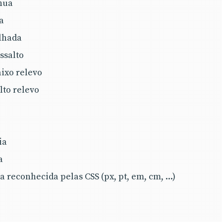
ínua
a
alhada
ssalto
aixo relevo
lto relevo
ia
a
 reconhecida pelas CSS (px, pt, em, cm, ...)