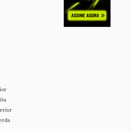
ior
ita
erior
uerda