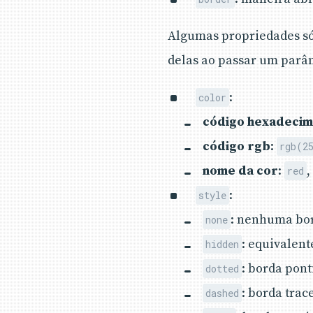
Algumas propriedades só 
delas ao passar um parâme
:
color
código hexadecim
código rgb
:
rgb(2
nome da cor
:
red
:
style
: nenhuma bo
none
: equivalent
hidden
: borda pon
dotted
: borda trac
dashed