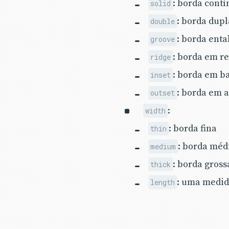
: borda cont
solid
: borda dupl
double
: borda ent
groove
: borda em re
ridge
: borda em b
inset
: borda em a
outset
:
width
: borda fina
thin
: borda méd
medium
: borda gross
thick
: uma medida
length