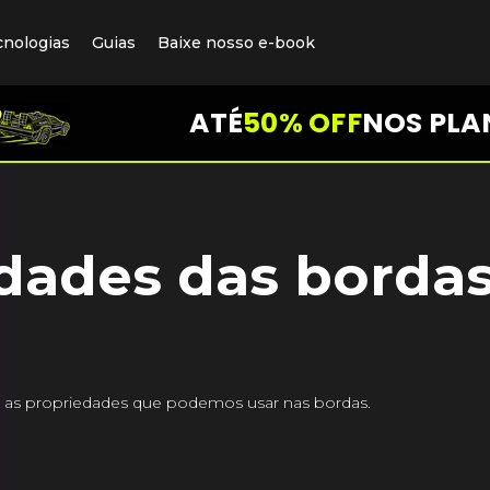
cnologias
Guias
Baixe nosso e-book
ATÉ
50% OFF
NOS PLA
dades das borda
r as propriedades que podemos usar nas bordas.