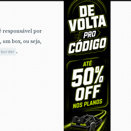
é responsável por
 um box, ou seja,
.
border