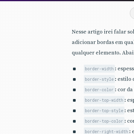
Nesse artigo irei falar 
adicionar bordas em qua
qualquer elemento. Abaix
: espes
border-width
: estilo
border-style
: cor d
border-color
: e
border-top-width
: e
border-top-style
: c
border-top-color
:
border-right-width