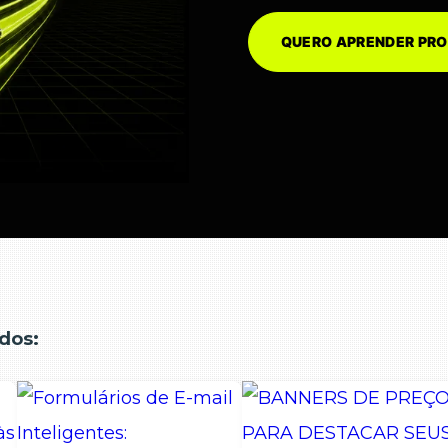
QUERO APRENDER P
dos: