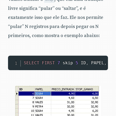
livre significa “pular” ou “saltar”, e é
exatamente isso que ele faz. Ele nos permite
“pular” N registros para depois pegar os N
primeiros, como mostra o exemplo abaixo:
SELECT
FIRST
7
 skip 
5
 ID
,
 PAPEL
,
 PR