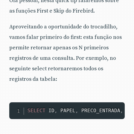
Olá pessoal, nesta quick tip falaremos sobre
as funções First e Skip do Firebird.
Aproveitando a oportunidade do trocadilho,
vamos falar primeiro do first: esta função nos
permite retornar apenas os N primeiros
registros de uma consulta. Por exemplo, no
seguinte select retornaremos todos os
registros da tabela:
SELECT
 ID
,
 PAPEL
,
 PRECO_ENTRADA
,
 ST