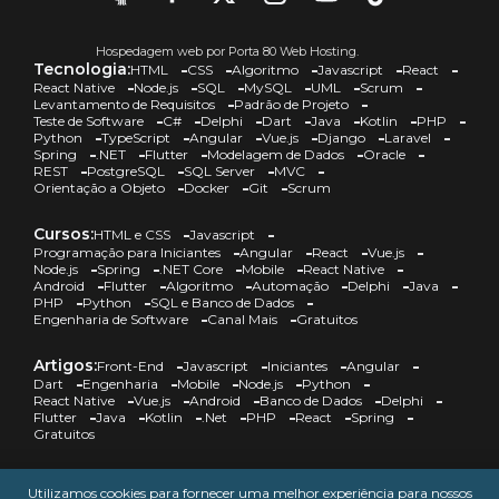
Hospedagem web por Porta 80 Web Hosting.
Tecnologia:
HTML
CSS
Algoritmo
Javascript
React
React Native
Node.js
SQL
MySQL
UML
Scrum
Levantamento de Requisitos
Padrão de Projeto
Teste de Software
C#
Delphi
Dart
Java
Kotlin
PHP
Python
TypeScript
Angular
Vue.js
Django
Laravel
Spring
.NET
Flutter
Modelagem de Dados
Oracle
REST
PostgreSQL
SQL Server
MVC
Orientação a Objeto
Docker
Git
Scrum
Cursos:
HTML e CSS
Javascript
Programação para Iniciantes
Angular
React
Vue.js
Node.js
Spring
.NET Core
Mobile
React Native
Android
Flutter
Algoritmo
Automação
Delphi
Java
PHP
Python
SQL e Banco de Dados
Engenharia de Software
Canal Mais
Gratuitos
Artigos:
Front-End
Javascript
Iniciantes
Angular
Dart
Engenharia
Mobile
Node.js
Python
React Native
Vue.js
Android
Banco de Dados
Delphi
Flutter
Java
Kotlin
.Net
PHP
React
Spring
Gratuitos
DevCast:
HTML e CSS
Javascript
Angular
Engenharia
Utilizamos cookies para fornecer uma melhor experiência para nossos
Mobile
Node.js
Python
React Native
Android