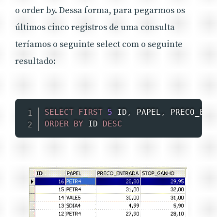
o order by. Dessa forma, para pegarmos os
últimos cinco registros de uma consulta
teríamos o seguinte select com o seguinte
resultado:
SELECT
FIRST
5
 ID
,
 PAPEL
,
 PRECO_ENT
ORDER
BY
 ID 
DESC