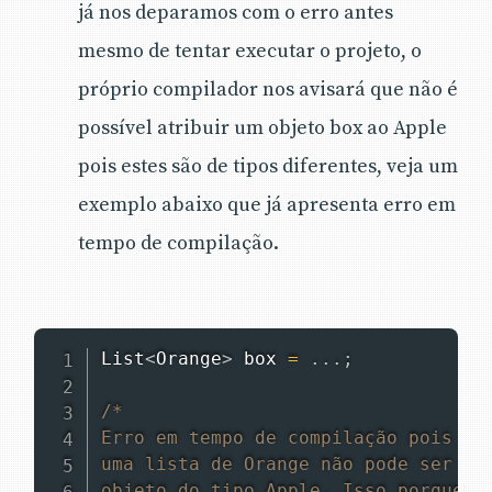
já nos deparamos com o erro antes
mesmo de tentar executar o projeto, o
próprio compilador nos avisará que não é
possível atribuir um objeto box ao Apple
pois estes são de tipos diferentes, veja um
exemplo abaixo que já apresenta erro em
tempo de compilação.
List
<
Orange
>
 box 
=
.
.
.
;
/*

Erro em tempo de compilação pois

uma lista de Orange não pode ser atr
objeto do tipo Apple. Isso porque ao