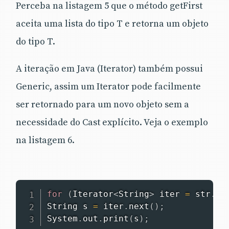
Perceba na listagem 5 que o método getFirst
aceita uma lista do tipo T e retorna um objeto
do tipo T.
A iteração em Java (Iterator) também possui
Generic, assim um Iterator pode facilmente
ser retornado para um novo objeto sem a
necessidade do Cast explícito. Veja o exemplo
na listagem 6.
for
(
Iterator
<
String
>
 iter 
=
 str
.
it
String
 s 
=
 iter
.
next
(
)
;
System
.
out
.
print
(
s
)
;