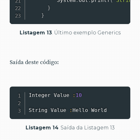
System
.
out
.
printf
(
"String 
}
}
Listagem 13
. Último exemplo Generics
Saída deste código:
Integer
Value
:
10
String
Value
:
Hello
World
Listagem 14
. Saída da Listagem 13