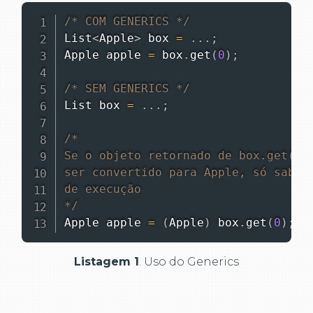
/* COM GENERICS */
List
<
Apple
>
 box 
=
.
.
.
;
Apple
 apple 
=
 box
.
get
(
0
)
;
/* SEM GENERICS */
List
 box 
=
.
.
.
;
/*

Se o objeto retornado de box.get(0) 
ser convertido para Apple, só sabere
de execução

*/
Apple
 apple 
=
(
Apple
)
 box
.
get
(
0
)
;
Listagem 1
. Uso do Generics