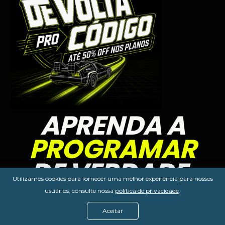
APRENDA A
PROGRAMAR
DE VERDADE.
Utilizamos cookies para fornecer uma melhor experiência para nossos
usuários, consulte nossa
política de privacidade
.
FORMAÇÕES COMPLETAS
+40 PROJETOS
MENTORIAS INDIVIDUAIS
Aceitar