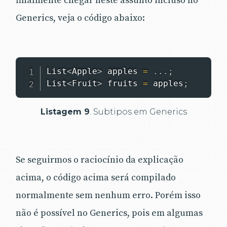
finalmente chegar neste assunto incluso no
Generics, veja o código abaixo:
List
<
Apple
>
 apples 
=
.
.
.
;
List
<
Fruit
>
 fruits 
=
 apples
;
Listagem 9
. Subtipos em Generics
Se seguirmos o raciocínio da explicação
acima, o código acima será compilado
normalmente sem nenhum erro. Porém isso
não é possível no Generics, pois em algumas