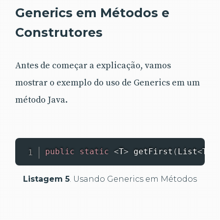
Generics em Métodos e
Construtores
Antes de começar a explicação, vamos
mostrar o exemplo do uso de Generics em um
método Java.
public
static
<
T
>
getFirst
(
List
<
T
>
 
Listagem 5
. Usando Generics em Métodos