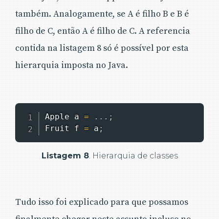
também. Analogamente, se A é filho B e B é
filho de C, então A é filho de C. A referencia
contida na listagem 8 só é possível por esta
hierarquia imposta no Java.
Apple
 a 
=
.
.
.
;
Fruit
 f 
=
 a
;
Listagem 8
. Hierarquia de classes
Tudo isso foi explicado para que possamos