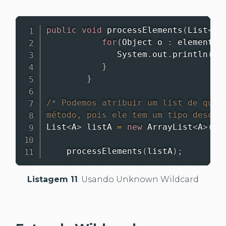
public
void
processElements
(
List
<
?
>
for
(
Object
 o 
:
 elements
)
System
.
out
.
println
(
o
)
}
}
/* Podemos atribuir um list de qualq
método, pois ele tem um tipo descon
List
<
A
>
 listA 
=
new
ArrayList
<
A
>
(
)
;
processElements
(
listA
)
;
Listagem 11
. Usando Unknown Wildcard