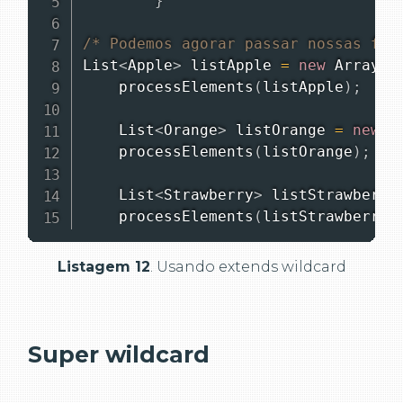
}
/* Podemos agorar passar nossas fru
List
<
Apple
>
 listApple 
=
new
ArrayLi
processElements
(
listApple
)
;
List
<
Orange
>
 listOrange 
=
new
A
processElements
(
listOrange
)
;
List
<
Strawberry
>
 listStrawberry
processElements
(
listStrawberry
)
Listagem 12
. Usando extends wildcard
Super wildcard