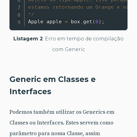
estamos retornando um Orange e não u
*/
Apple
 apple 
=
 box
.
get
(
0
)
;
Listagem 2
. Erro em tempo de compilação
com Generic
Generic em Classes e
Interfaces
Podemos também utilizar os Generics em
Classes ou Interfaces. Estes servem como
parâmetro para nossa Classe, assim