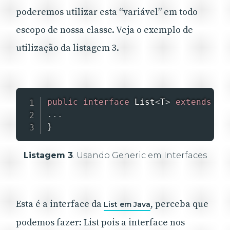
poderemos utilizar esta “variável” em todo
escopo de nossa classe. Veja o exemplo de
utilização da listagem 3.
public
interface
List
<
T
>
extends
Co
.
.
.
}
Listagem 3
. Usando Generic em Interfaces
Esta é a interface da
, perceba que
List em Java
podemos fazer: List pois a interface nos