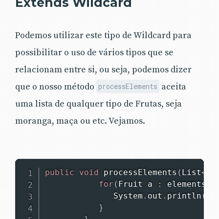
Extends Wildcard
Podemos utilizar este tipo de Wildcard para
possibilitar o uso de vários tipos que se
relacionam entre si, ou seja, podemos dizer
que o nosso método
aceita
processElements
uma lista de qualquer tipo de Frutas, seja
moranga, maça ou etc. Vejamos.
public
void
processElements
(
List
<
?
for
(
Fruit
 a 
:
 elements
)
{
System
.
out
.
println
(
a
.
}