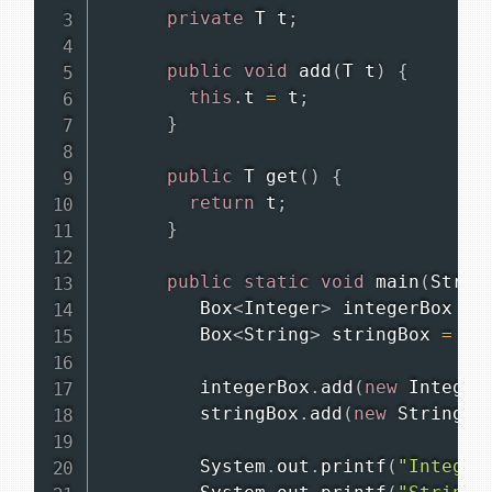
private
T
 t
;
public
void
add
(
T
 t
)
{
this
.
t 
=
 t
;
}
public
T
get
(
)
{
return
 t
;
}
public
static
void
main
(
Strin
Box
<
Integer
>
 integerBox 
=
Box
<
String
>
 stringBox 
=
ne
         integerBox
.
add
(
new
Integer
         stringBox
.
add
(
new
String
(
"
System
.
out
.
printf
(
"Integer