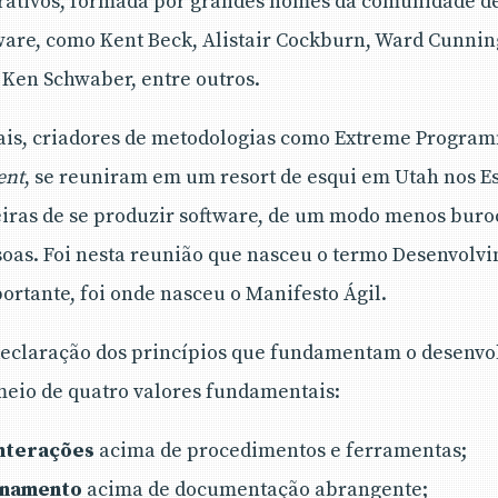
crativos, formada por grandes nomes da comunidade d
ware, como Kent Beck, Alistair Cockburn, Ward Cunni
, Ken Schwaber, entre outros.
onais, criadores de metodologias como Extreme Progra
ent
, se reuniram em um resort de esqui em Utah nos E
iras de se produzir software, de um modo menos buro
oas. Foi nesta reunião que nasceu o termo Desenvolv
ortante, foi onde nasceu o Manifesto Ágil.
declaração dos princípios que fundamentam o desenvo
meio de quatro valores fundamentais:
Interações
acima de procedimentos e ferramentas;
onamento
acima de documentação abrangente;