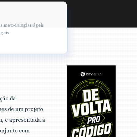
as metodologias ágeis
geis.
ição da
ses de um projeto
m, é apresentada a
onjunto com