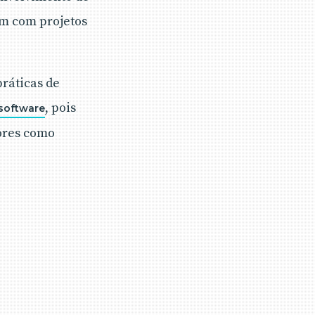
am com projetos
ráticas de
, pois
software
lores como