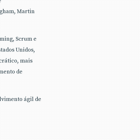
e
ngham, Martin
mming, Scrum e
stados Unidos,
crático, mais
imento de
lvimento ágil de