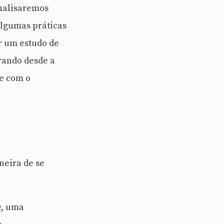
nalisaremos
algumas práticas
r um estudo de
rando desde a
te com o
eira de se
e, uma