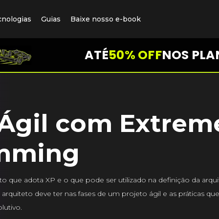
cnologias
Guias
Baixe nosso e-book
ATÉ
50% OFF
NOS PLA
Ágil com Extrem
mming
 que adota XP e o que pode ser utilizado na definição da arqui
rquiteto deve ter nas fases de um projeto ágil e as práticas qu
lutivo.