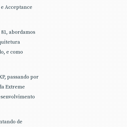
) e Acceptance
e 81, abordamos
quitetura
do, e como
XP, passando por
 da Extreme
esenvolvimento
entando de