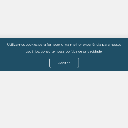
Utilizamos cookies para fornecer uma melhor experiência para nossos
usuários, consulte nossa
política de privacidade
.
Aceitar
Menu
Assine agora
Casos de sucesso
Baixe nosso e-book
Quem somos
FAQ - Fale conosco
Política de privacidade
Termos de uso