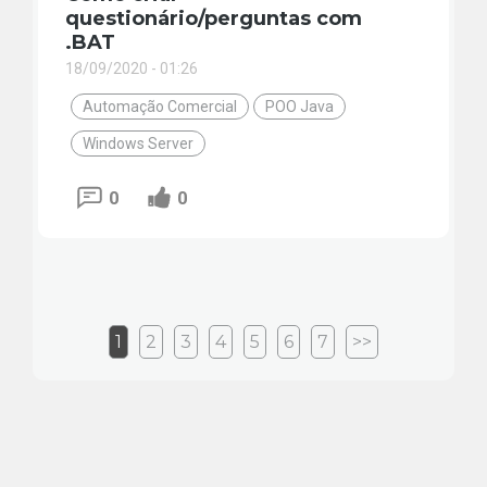
questionário/perguntas com
.BAT
18/09/2020 - 01:26
Automação Comercial
POO Java
Windows Server
0
0
1
2
3
4
5
6
7
>>