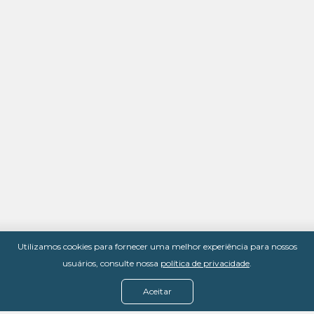
Utilizamos cookies para fornecer uma melhor experiência para nossos
usuários, consulte nossa
política de privacidade
.
Aceitar