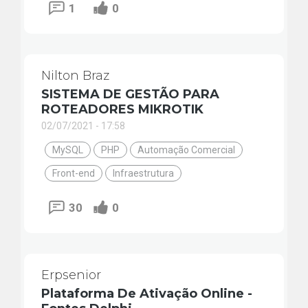
1
0
Nilton Braz
SISTEMA DE GESTÃO PARA
ROTEADORES MIKROTIK
02/07/2021 - 17:58
MySQL
PHP
Automação Comercial
Front-end
Infraestrutura
30
0
Erpsenior
Plataforma De Ativação Online -