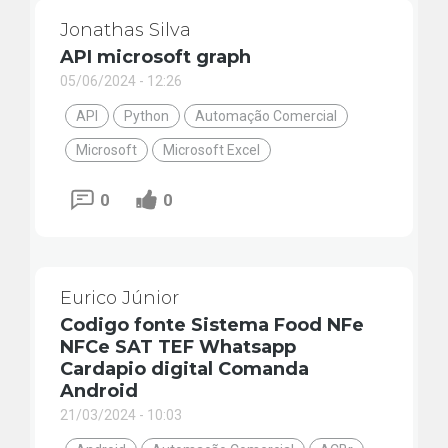
Jonathas Silva
API microsoft graph
05/06/2024 - 12:26
API
Python
Automação Comercial
Microsoft
Microsoft Excel
0
0
Eurico Júnior
Codigo fonte Sistema Food NFe
NFCe SAT TEF Whatsapp
Cardapio digital Comanda
Android
21/03/2024 - 10:03