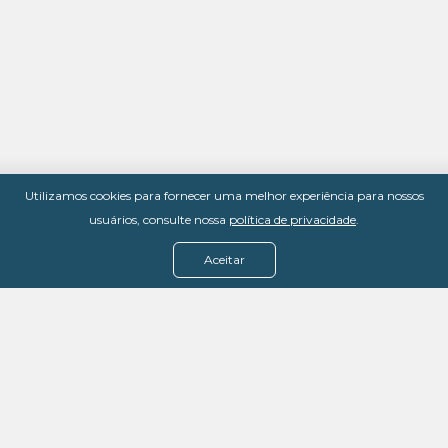
Utilizamos cookies para fornecer uma melhor experiência para nossos
usuários, consulte nossa
política de privacidade
.
Aceitar
Menu
Assine agora
Casos de sucesso
Baixe nosso e-book
Quem somos