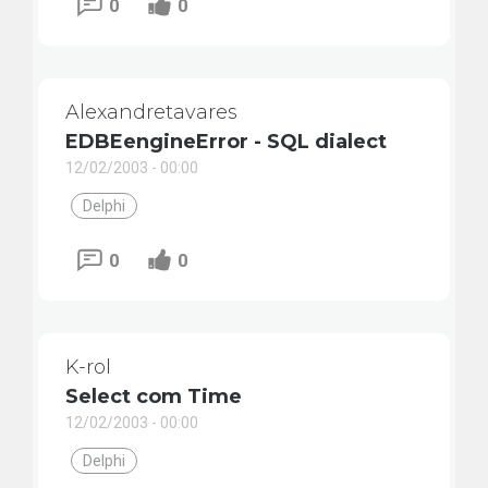
0
0
Alexandretavares
EDBEengineError - SQL dialect
12/02/2003 - 00:00
Delphi
0
0
K-rol
Select com Time
12/02/2003 - 00:00
Delphi