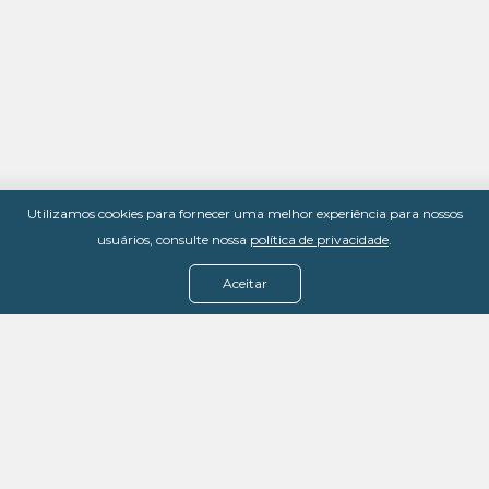
Utilizamos cookies para fornecer uma melhor experiência para nossos
usuários, consulte nossa
política de privacidade
.
Aceitar
Menu
Assine agora
Casos de sucesso
Baixe nosso e-book
Quem somos