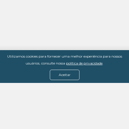
Utilizamos cookies para fornecer uma melhor experiência para nossos
usuários, consulte nossa
política de privacidade
.
Aceitar
Menu
Assine agora
Casos de sucesso
Baixe nosso e-book
Quem somos