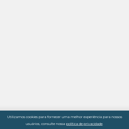
Utilizamos cookies para fornecer uma melhor experiência para nossos
usuários, consulte nossa
política de privacidade
.