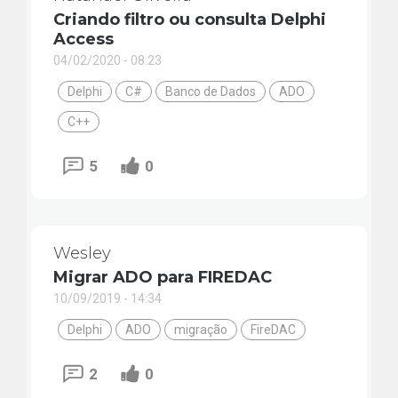
Criando filtro ou consulta Delphi
Access
04/02/2020 - 08:23
Delphi
C#
Banco de Dados
ADO
C++
5
0
Wesley
Migrar ADO para FIREDAC
10/09/2019 - 14:34
Delphi
ADO
migração
FireDAC
2
0