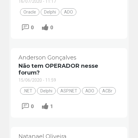
16/07/2020 - 11:17
Oracle
Delphi
ADO
0
0
Anderson Gonçalves
Não tem OPERADOR nesse
forum?
15/06/2020 - 11:59
.NET
Delphi
ASP.NET
ADO
ACBr
0
1
Natanael Oliveira