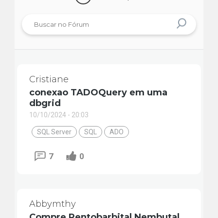
Cristiane
conexao TADOQuery em uma
dbgrid
10/10/2024 - 20:03
SQL Server
SQL
ADO
7
0
Abbymthy
Compre Pentobarbital Nembutal