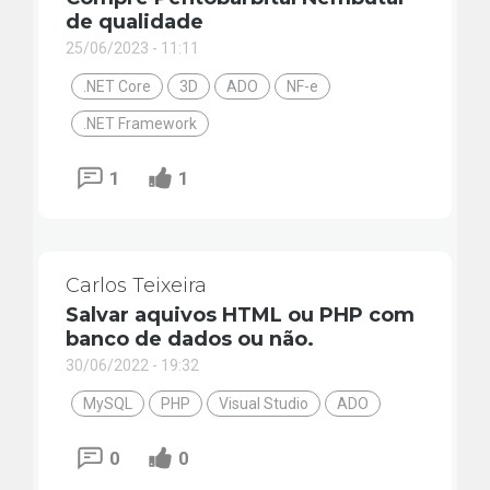
de qualidade
25/06/2023 - 11:11
.NET Core
3D
ADO
NF-e
.NET Framework
1
1
Carlos Teixeira
Salvar aquivos HTML ou PHP com
banco de dados ou não.
30/06/2022 - 19:32
MySQL
PHP
Visual Studio
ADO
0
0