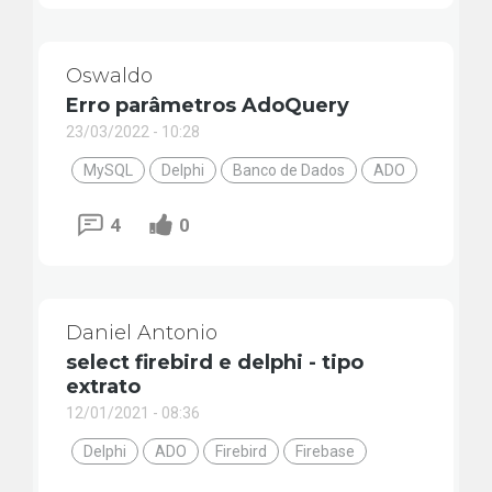
Oswaldo
Erro parâmetros AdoQuery
23/03/2022 - 10:28
MySQL
Delphi
Banco de Dados
ADO
4
0
Daniel Antonio
select firebird e delphi - tipo
extrato
12/01/2021 - 08:36
Delphi
ADO
Firebird
Firebase