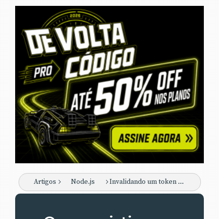
Artigos
Node.js
Invalidando um token JWT: logout