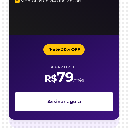
Mentorias ao vivo individuais
até 50% OFF
A PARTIR DE
79
R$
/mês
Assinar agora