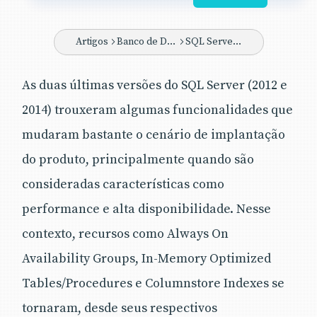
técnicas relacionadas à implementação de
soluções usando esta plataforma de
gerenciamento de dados. O conteúdo
Artigos
Banco de Dados
SQL Server 2016
abordará as novidades disponibilizadas na
versão 2016 do produto com o intuito de
As duas últimas versões do SQL Server (2012 e
expor suas melhorias e seus novos
2014) trouxeram algumas funcionalidades que
recursos.
mudaram bastante o cenário de implantação
do produto, principalmente quando são
consideradas características como
performance e alta disponibilidade. Nesse
contexto, recursos como Always On
Availability Groups, In-Memory Optimized
Tables/Procedures e Columnstore Indexes se
tornaram, desde seus respectivos