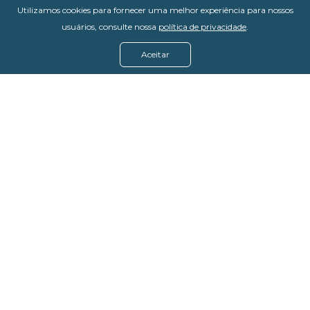
Utilizamos cookies para fornecer uma melhor experiência para nossos
usuários, consulte nossa
política de privacidade
.
Aceitar
Menu
Assine agora
Casos de sucesso
Baixe nosso e-book
Quem somos
FAQ - Fale conosco
Política de privacidade
Termos de uso
Política de estorno
DevMedia: 08.401.613/0001-42
Rua Victor Civita, 66 - Salas 306, 307 e 308 -
Jacarepaguá
Rio de Janeiro - RJ, 22775-044