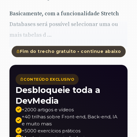
Basicamente, com a funcionalidade Stretch
Databases será possível selecionar uma ou
mais tabelas d ...
Fim do trecho gratuito • continue abaixo
CONTEÚDO EXCLUSIVO
Desbloqueie toda a
DevMedia
+2000 artigos e vídeos
+40 trilhas sobre Front-end, Back-end, IA
e muito mais
+5000 exercícios práticos