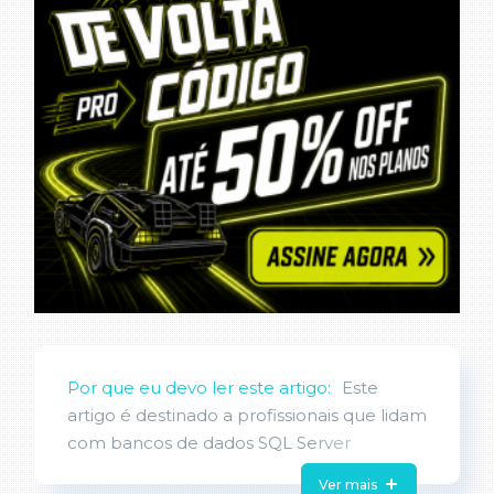
Por que eu devo ler este artigo:
Este
artigo é destinado a profissionais que lidam
com bancos de dados SQL Server
diretamente e/ou tomam decisões
Ver mais