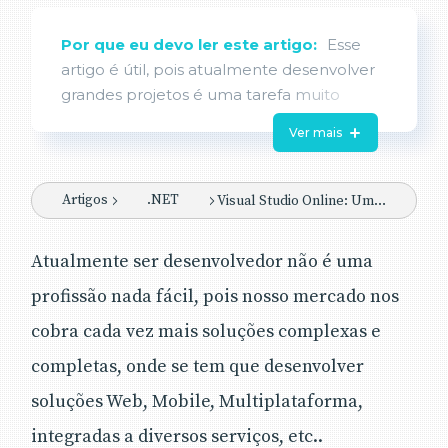
Por que eu devo ler este artigo:
Esse
artigo é útil, pois atualmente desenvolver
grandes projetos é uma tarefa muito
complexa e difícil de ser realizar, e para
Ver mais
facilitar o desenvolvimento iremos
aprender a gerenciar melhor parte desse
trabalho com o Visual Studio Online.
Artigos
.NET
Visual Studio Online: Uma visão geral da ferramenta
Veremos aqui os conceitos básicos,
configurações iniciais, trabalharemos com
Atualmente ser desenvolvedor não é uma
metodologia de desenvolvimento ágil Scrum,
profissão nada fácil, pois nosso mercado nos
versionamento de código fonte com o Team
Foundation Version Control (TFVC), Teste de
cobra cada vez mais soluções complexas e
carga e algumas dicas referentes a essa
completas, onde se tem que desenvolver
incrível ferramenta que pode ser usada sem
soluções Web, Mobile, Multiplataforma,
nenhum custo.
Esse artigo é útil para qualquer desenvolvedor,
integradas a diversos serviços, etc..