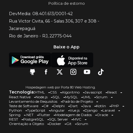
Política de estorno
DevMedia: 08.401.613/0001-42
Rua Victor Civita, 66 - Salas 306, 307 e 308 -
Jacarepaguá
Rio de Janeiro - RJ, 22775-044
Baixe o App
Hospedagem web por Porta 80 Web Hosting.
Tecnologia:
HTML
CSS
Algoritmo
Javascript
React
React Native
Node.js
SQL
MySQL
UML
Scrum
Levantamento de Requisitos
Padrão de Projeto
Teste de Software
C#
Delphi
Dart
Java
Kotlin
PHP
Python
TypeScript
Angular
Vue.js
Django
Laravel
Spring
.NET
Flutter
Modelagem de Dados
Oracle
REST
PostgreSQL
SQL Server
MVC
Orientação a Objeto
Docker
Git
Scrum