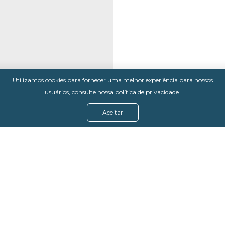
Utilizamos cookies para fornecer uma melhor experiência para nossos
usuários, consulte nossa
política de privacidade
.
Aceitar
Menu
Assine agora
Casos de sucesso
Baixe nosso e-book
Quem somos
FAQ - Fale conosco
Política de privacidade